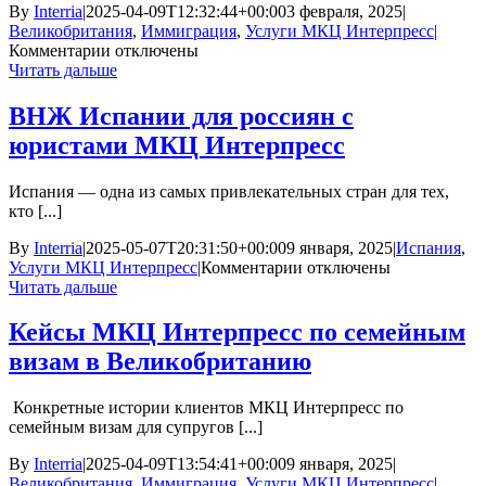
юридиче
By
Interria
|
2025-04-09T12:32:44+00:00
3 февраля, 2025
|
выходы
Великобритания
,
Иммиграция
,
Услуги МКЦ Интерпресс
|
из
к
Комментарии
отключены
тупика
записи
Читать дальше
Фиктивно
—
ВНЖ Испании для россиян с
по
юристами МКЦ Интерпресс
мнению
офицера.
По-
Испания — одна из самых привлекательных стран для тех,
настоящему
кто [...]
—
по
By
Interria
|
2025-05-07T20:31:50+00:00
9 января, 2025
|
Испания
,
мнению
к
Услуги МКЦ Интерпресс
|
Комментарии
отключены
судьбы
записи
Читать дальше
ВНЖ
Испании
Кейсы МКЦ Интерпресс по семейным
для
визам в Великобританию
россиян
с
юристами
Конкретные истории клиентов МКЦ Интерпресс по
МКЦ
семейным визам для супругов [...]
Интерпресс
By
Interria
|
2025-04-09T13:54:41+00:00
9 января, 2025
|
Великобритания
,
Иммиграция
,
Услуги МКЦ Интерпресс
|