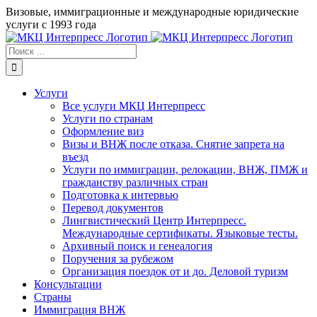
Skip
Визовые, иммиграционные и международные юридические
to
услуги с 1993 года
content
Результат
поиска:
Услуги
Все услуги МКЦ Интерпресс
Услуги по странам
Оформление виз
Визы и ВНЖ после отказа. Снятие запрета на
въезд
Услуги по иммиграции, релокации, ВНЖ, ПМЖ и
гражданству различных стран
Подготовка к интервью
Перевод документов
Лингвистический Центр Интерпресс.
Международные сертификаты. Языковые тесты.
Архивный поиск и генеалогия
Поручения за рубежом
Организация поездок от и до. Деловой туризм
Консультации
Страны
Иммиграция ВНЖ