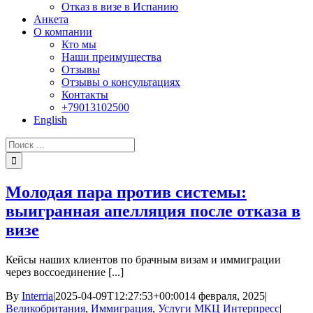
Отказ в визе в Испанию
Анкета
О компании
Кто мы
Наши преимущества
Отзывы
Отзывы о консультациях
Контакты
+79013102500
English
Результат
поиска:
Молодая пара против системы:
выигранная апелляция после отказа в
визе
Кейсы наших клиентов по брачным визам и иммиграции
через воссоединение [...]
By
Interria
|
2025-04-09T12:27:53+00:00
14 февраля, 2025
|
Великобритания
,
Иммиграция
,
Услуги МКЦ Интерпресс
|