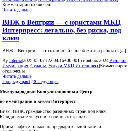
к
Комментарии
отключены
записи
Читать дальше
Кейсы
МКЦ
ВНЖ в Венгрии — с юристами МКЦ
Интерпресс
Интерпресс: легально, без риска, под
по
семейным
ключ
визам
в
ВНЖ в Венгрии — это отличный способ жить и работать [...]
Великобританию
By
Interria
|
2025-05-07T22:04:16+00:00
15 ноября, 2024
|
Венгрия
,
к
Иммиграция
,
Страны
,
Услуги МКЦ Интерпресс
|
Комментарии
з
отключены
В
Читать дальше
в
Предыдущая
1
2
3
Следующая
В
Международный Консультационный Центр
с
по иммиграции и визам Интерпресс
ю
М
Визы, ВНЖ, гражданство различных стран под ключ.
И
Юридические услуги в различных странах.
л
б
Приём в офисе только по предварительной записи
р