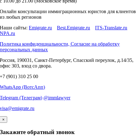
c 10.00 до 21.00 (Московское время)
п
к
Онлайн консультации иммиграционных юристов для клиентов
из любых регионов
Наши сайты:
Emigrate.ru
Best.Emigrate.ru
ITS-Translate.ru
NPA.ru
Политика конфиденциальности, Согласие на обработку
персональных данных
Россия, 190031, Санкт-Петербург, Спасский переулок, д.14/35,
офис 303, вход со двора.
+7 (901) 310 25 00
WhatsApp (ВотсАпп)
Telegram (Телеграм)
@immlawyer
visa@emigrate.ru
×
Закажите обратный звонок