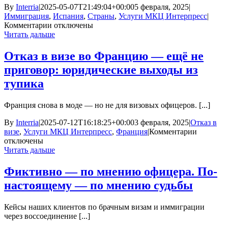
By
Interria
|
2025-05-07T21:49:04+00:00
5 февраля, 2025
|
Иммиграция
,
Испания
,
Страны
,
Услуги МКЦ Интерпресс
|
к
Комментарии
отключены
записи
Читать дальше
Получение
ВНЖ
Отказ в визе во Францию — ещё не
в
приговор: юридические выходы из
Испании:
реальные
тупика
кейсы
и
Франция снова в моде — но не для визовых офицеров. [...]
решения
сложных
By
Interria
|
2025-07-12T16:18:25+00:00
3 февраля, 2025
|
Отказ в
ситуаций
к
визе
,
Услуги МКЦ Интерпресс
,
Франция
|
Комментарии
с
записи
отключены
МКЦ
Отказ
Читать дальше
Интерпресс
в
визе
Фиктивно — по мнению офицера. По-
во
настоящему — по мнению судьбы
Франци
—
ещё
Кейсы наших клиентов по брачным визам и иммиграции
не
через воссоединение [...]
приговор