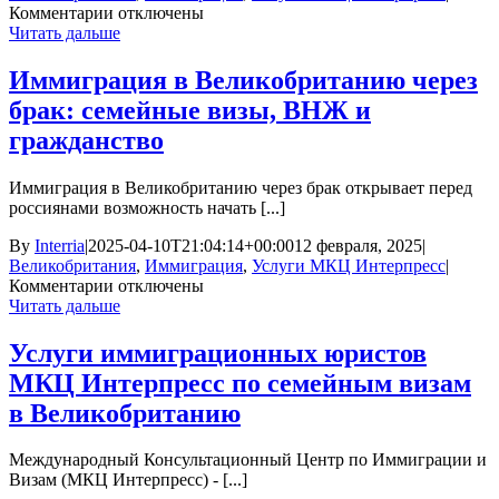
к
Комментарии
отключены
записи
Читать дальше
Молодая
пара
Иммиграция в Великобританию через
против
брак: семейные визы, ВНЖ и
системы:
выигранная
гражданство
апелляция
после
Иммиграция в Великобританию через брак открывает перед
отказа
россиянами возможность начать [...]
в
визе
By
Interria
|
2025-04-10T21:04:14+00:00
12 февраля, 2025
|
Великобритания
,
Иммиграция
,
Услуги МКЦ Интерпресс
|
к
Комментарии
отключены
записи
Читать дальше
Иммиграция
в
Услуги иммиграционных юристов
Великобританию
МКЦ Интерпресс по семейным визам
через
брак:
в Великобританию
семейные
визы,
Международный Консультационный Центр по Иммиграции и
ВНЖ
Визам (МКЦ Интерпресс) - [...]
и