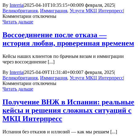
гражданство
By
Interria
|
2025-04-10T10:35:15+00:00
9 февраля, 2025
|
Великобритания
,
Иммиграция
,
Услуги МКЦ Интерпресс
|
к
Комментарии
отключены
записи
Читать дальше
Услуги
иммиграционных
Воссоединение после отказа —
юристов
история любви, проверенная временем
МКЦ
Интерпресс
по
Кейсы наших клиентов по брачным визам и иммиграции
семейным
через воссоединение [...]
визам
в
By
Interria
|
2025-04-09T11:31:40+00:00
7 февраля, 2025
|
Великобританию
Великобритания
,
Иммиграция
,
Услуги МКЦ Интерпресс
|
к
Комментарии
отключены
записи
Читать дальше
Воссоединение
после
Получение ВНЖ в Испании: реальные
отказа
кейсы и решения сложных ситуаций с
—
история
МКЦ Интерпресс
любви,
проверенная
Испания без отказов и иллюзий — как мы решаем [...]
временем