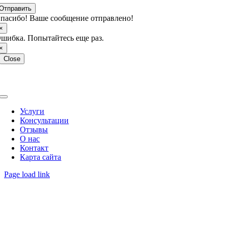
Отправить
пасибо! Ваше сообщение отправлено!
×
шибка. Попытайтесь еще раз.
×
Close
Copyright © 2026 МКЦ Интерпресс. Работаем с 1993 года.
Toggle
Navigation
Услуги
Консультации
Отзывы
О нас
Контакт
Карта сайта
Page load link
Go
to
Top