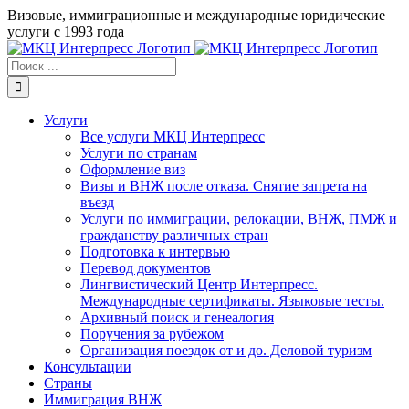
Skip
Визовые, иммиграционные и международные юридические
to
услуги с 1993 года
content
Результат
поиска:
Услуги
Все услуги МКЦ Интерпресс
Услуги по странам
Оформление виз
Визы и ВНЖ после отказа. Снятие запрета на
въезд
Услуги по иммиграции, релокации, ВНЖ, ПМЖ и
гражданству различных стран
Подготовка к интервью
Перевод документов
Лингвистический Центр Интерпресс.
Международные сертификаты. Языковые тесты.
Архивный поиск и генеалогия
Поручения за рубежом
Организация поездок от и до. Деловой туризм
Консультации
Страны
Иммиграция ВНЖ