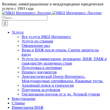
Skip
Визовые, иммиграционные и международные юридические
to
услуги с 1993 года
content
Результат
поиска:
Услуги
Все услуги МКЦ Интерпресс
Услуги по странам
Оформление виз
Визы и ВНЖ после отказа. Снятие запрета на
въезд
Услуги по иммиграции, релокации, ВНЖ, ПМЖ и
гражданству различных стран
Подготовка к интервью
Перевод документов
Лингвистический Центр Интерпресс.
Международные сертификаты. Языковые тесты.
Архивный поиск и генеалогия
Поручения за рубежом
Организация поездок от и до. Деловой туризм
Консультации
Страны
Иммиграция ВНЖ