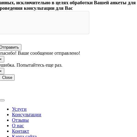
анных, исключительно в целях обработки Вашей анкеты для
роведения консультации для Вас
Отправить
пасибо! Ваше сообщение отправлено!
×
шибка. Попытайтесь еще раз.
×
Close
Copyright © 2026 МКЦ Интерпресс. Работаем с 1993 года.
Toggle
Navigation
Услуги
Консультации
Отзывы
О нас
Контакт
Карта сайта