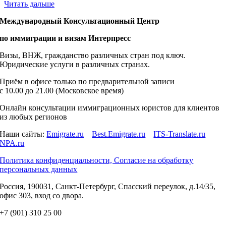
В
Читать дальше
в
Международный Консультационный Центр
В
по иммиграции и визам Интерпресс
с
ю
Визы, ВНЖ, гражданство различных стран под ключ.
М
Юридические услуги в различных странах.
И
л
Приём в офисе только по предварительной записи
б
c 10.00 до 21.00 (Московское время)
р
п
Онлайн консультации иммиграционных юристов для клиентов
к
из любых регионов
Наши сайты:
Emigrate.ru
Best.Emigrate.ru
ITS-Translate.ru
NPA.ru
Политика конфиденциальности, Согласие на обработку
персональных данных
Россия, 190031, Санкт-Петербург, Спасский переулок, д.14/35,
офис 303, вход со двора.
+7 (901) 310 25 00