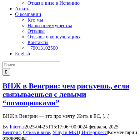
Отказ в визе в Испанию
Анкета
О компании
Кто мы
Наши преимущества
Отзывы
Отзывы о консультациях
Контакты
+79013102500
English
Результат
поиска:
ВНЖ в Венгрии: чем рискуешь, если
связываешься с левыми
“помощниками”
ВНЖ в Венгрии — это про мечту. Жить в ЕС, [...]
By
Interria
|
2025-04-25T15:17:06+00:00
24 февраля, 2025
|
к
Венгрия
,
Отказ в визе
,
Услуги МКЦ Интерпресс
|
Комментарии
з
отключены