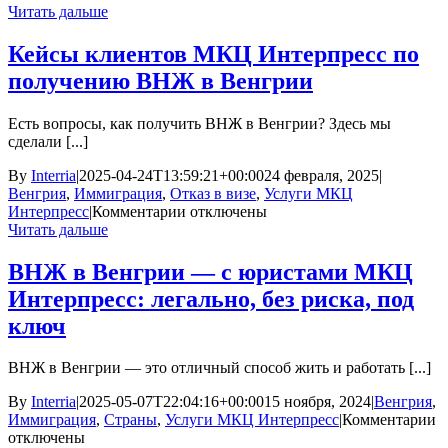
Читать дальше
в
В
Кейсы клиентов МКЦ Интерпресс по
ч
получению ВНЖ в Венгрии
р
е
с
Есть вопросы, как получить ВНЖ в Венгрии? Здесь мы
с
сделали [...]
л
“
By
Interria
|
2025-04-24T13:59:21+00:00
24 февраля, 2025
|
Венгрия
,
Иммиграция
,
Отказ в визе
,
Услуги МКЦ
к
Интерпресс
|
Комментарии
отключены
записи
Читать дальше
Кейсы
клиентов
ВНЖ в Венгрии — с юристами МКЦ
МКЦ
Интерпресс: легально, без риска, под
Интерпресс
по
ключ
получению
ВНЖ
ВНЖ в Венгрии — это отличный способ жить и работать [...]
в
Венгрии
By
Interria
|
2025-05-07T22:04:16+00:00
15 ноября, 2024
|
Венгрия
,
к
Иммиграция
,
Страны
,
Услуги МКЦ Интерпресс
|
Комментарии
з
отключены