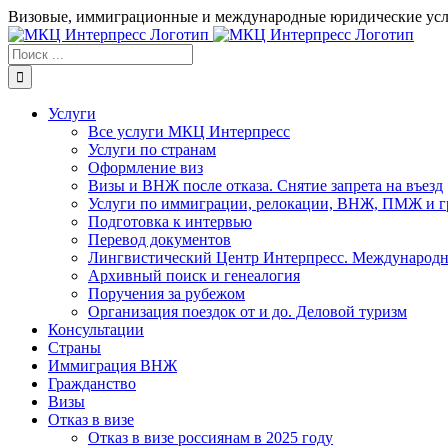
Skip
Визовые, иммиграционные и международные юридические услу
to
content
Результат
поиска:
Услуги
Все услуги МКЦ Интерпресс
Услуги по странам
Оформление виз
Визы и ВНЖ после отказа. Снятие запрета на въезд
Услуги по иммиграции, релокации, ВНЖ, ПМЖ и г
Подготовка к интервью
Перевод документов
Лингвистический Центр Интерпресс. Международн
Архивный поиск и генеалогия
Поручения за рубежом
Организация поездок от и до. Деловой туризм
Консультации
Страны
Иммиграция ВНЖ
Гражданство
Визы
Отказ в визе
Отказ в визе россиянам в 2025 году