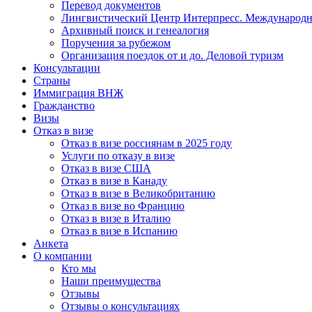
Перевод документов
Лингвистический Центр Интерпресс. Международн
Архивный поиск и генеалогия
Поручения за рубежом
Организация поездок от и до. Деловой туризм
Консультации
Страны
Иммиграция ВНЖ
Гражданство
Визы
Отказ в визе
Отказ в визе россиянам в 2025 году
Услуги по отказу в визе
Отказ в визе США
Отказ в визе в Канаду
Отказ в визе в Великобританию
Отказ в визе во Францию
Отказ в визе в Италию
Отказ в визе в Испанию
Анкета
О компании
Кто мы
Наши преимущества
Отзывы
Отзывы о консультациях