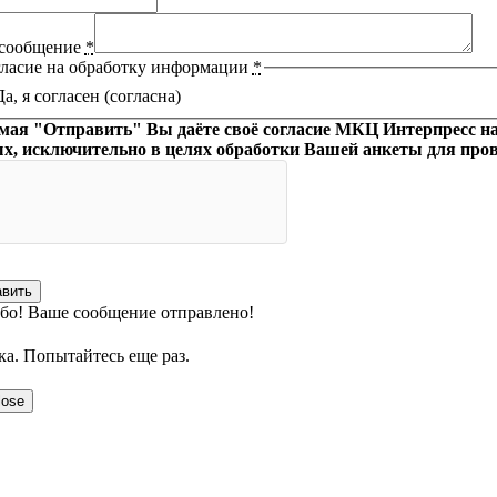
сообщение
*
ласие на обработку информации
*
Да, я согласен (согласна)
ая "Отправить" Вы даёте своё согласие МКЦ Интерпресс на 
х, исключительно в целях обработки Вашей анкеты для пров
авить
бо! Ваше сообщение отправлено!
а. Попытайтесь еще раз.
lose
pyright © 2026 МКЦ Интерпресс. Работаем с 1993 года.
oggle