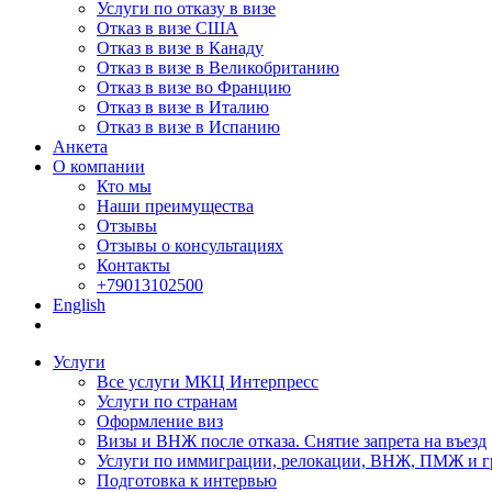
Услуги по отказу в визе
Отказ в визе США
Отказ в визе в Канаду
Отказ в визе в Великобританию
Отказ в визе во Францию
Отказ в визе в Италию
Отказ в визе в Испанию
Анкета
О компании
Кто мы
Наши преимущества
Отзывы
Отзывы о консультациях
Контакты
+79013102500
English
Услуги
Все услуги МКЦ Интерпресс
Услуги по странам
Оформление виз
Визы и ВНЖ после отказа. Снятие запрета на въезд
Услуги по иммиграции, релокации, ВНЖ, ПМЖ и г
Подготовка к интервью