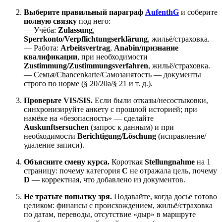
Выберите правильный параграф
AufenthG
и соберите
полную связку
под него:
— Учёба:
Zulassung
,
Sperrkonto/Verpflichtungserklärung
, жильё/страховка.
— Работа:
Arbeitsvertrag
,
Anabin/признание
квалификации
, при необходимости
Zustimmung/Zustimmungsverfahren
, жильё/страховка.
— Семья/Chancenkarte/Самозанятость — документы
строго по норме (§ 20/20a/§ 21 и т. д.).
Проверьте VIS/SIS.
Если были отказы/несостыковки,
синхронизируйте анкету с прошлой историей; при
намёке на «безопасность» — сделайте
Auskunftsersuchen
(запрос к данным) и при
необходимости
Berichtigung/Löschung
(исправление/
удаление записи).
Объясните смену курса.
Короткая
Stellungnahme
на 1
страницу: почему категория
C
не отражала цель, почему
D
— корректная, что добавлено из документов.
Не тратьте попытку зря.
Подавайте, когда досье готово
целиком: финансы с происхождением, жильё/страховка
по датам, переводы, отсутствие «дыр» в маршруте