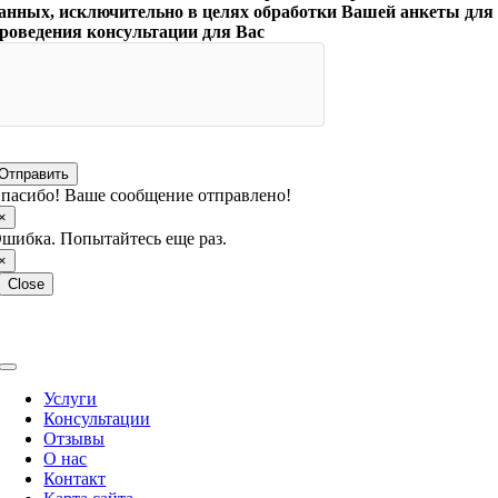
анных, исключительно в целях обработки Вашей анкеты для
роведения консультации для Вас
Отправить
пасибо! Ваше сообщение отправлено!
×
шибка. Попытайтесь еще раз.
×
Close
Copyright © 2026 МКЦ Интерпресс. Работаем с 1993 года.
Toggle
Navigation
Услуги
Консультации
Отзывы
О нас
Контакт