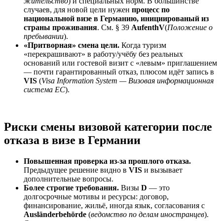
жительство
) и специальных норм. В большинстве
случаев, для новой цели нужен
процесс по
национальной визе в Германию, инициированый из
страны проживания
. См. § 39
AufenthV
(
Положение о
пребывании
).
«Притворная» смена цели.
Когда туризм
«перекрашивают» в работу/учёбу без реальных
оснований или гостевой визит с «левым» приглашением
— почти гарантированный отказ, плюсом идёт запись в
VIS
(
Visa Information System — Визовая информационная
система ЕС
).
Риски смены визовой категории после
отказа в визе в Германии
Повышенная проверка из-за прошлого отказа.
Предыдущее решение видно в
VIS
и вызывает
дополнительные вопросы.
Более строгие требования.
Визы
D
— это
долгосрочные мотивы и ресурсы: договор,
финансирование, жильё, иногда язык, согласования с
Ausländerbehörde
(
ведомство по делам иностранцев
).