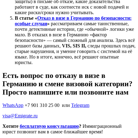
защиты) в письме об отказе, какие доказательства
работают в суде, как соотнести иск с новой подачей и
какие риски/сроки нужно учитывать.
В статье
«
Отказ в визе в Германию по безопасности:
особые случаи
»
рассматриваем самые таинственные,
почти детективные истории, где «обычной» логики уже
мало. В отказах в визе в Германию «фактор
безопасности» — самый сложный для анализа. Здесь всё
решают базы данных,
VIS, SIS II,
следы прошлых подач,
старые нарушения, и умение говорить с системой на её
языке. Но в итоге, конечно, всё решают опытные
юристы.
Есть вопрос по отказу в визе в
Германию и смене визовой категории?
Просто напишите или позвоните нам
WhatsApp
+7 901 310 25 00
или
Telegram
visa@Emigrate.ru
Хотите
бесплатную консультацию
?
Иммиграционный
юрист позвонит вам в самое ближайшее время!