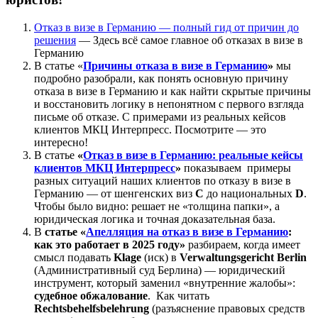
Отказ в визе в Германию — полный гид от причин до
решения
— Здесь всё самое главное об отказах в визе в
Германию
В статье «
Причины отказа в визе в Германию
»
мы
подробно разобрали, как понять основную причину
отказа в визе в Германию и как найти скрытые причины
и восстановить логику в непонятном с первого взгляда
письме об отказе. С примерами из реальных кейсов
клиентов МКЦ Интерпресс. Посмотрите — это
интересно!
В статье
«
Отказ в визе в Германию: реальные кейсы
клиентов МКЦ Интерпресс
»
показываем примеры
разных ситуаций наших клиентов по отказу в визе в
Германию — от шенгенских виз
C
до национальных
D
.
Чтобы было видно: решает не «толщина папки», а
юридическая логика и точная доказательная база.
В
статье «
Апелляция на отказ в визе в Германию
:
как это работает в 2025 году»
разбираем, когда имеет
смысл подавать
Klage
(иск) в
Verwaltungsgericht Berlin
(Административный суд Берлина) — юридический
инструмент, который заменил «внутренние жалобы»:
судебное обжалование
. Как читать
Rechtsbehelfsbelehrung
(разъяснение правовых средств