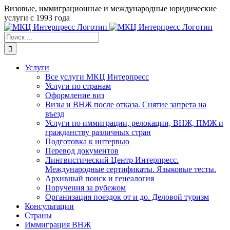
Skip
Визовые, иммиграционные и международные юридические
to
услуги с 1993 года
content
Результат
поиска:
Услуги
Все услуги МКЦ Интерпресс
Услуги по странам
Оформление виз
Визы и ВНЖ после отказа. Снятие запрета на
въезд
Услуги по иммиграции, релокации, ВНЖ, ПМЖ и
гражданству различных стран
Подготовка к интервью
Перевод документов
Лингвистический Центр Интерпресс.
Международные сертификаты. Языковые тесты.
Архивный поиск и генеалогия
Поручения за рубежом
Организация поездок от и до. Деловой туризм
Консультации
Страны
Иммиграция ВНЖ