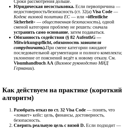
Сроки рассмотрения дольше.
Юридическая несостыковка.
Если первопричина —
недостоверность/безопасность (ст. 32(a)
Visa Code
—
Кодекс визовой политики ЕС
— или «
öffentliche
Sicherheit
» —
общественная безопасность
), одной
сменой категории проблему не решить: сначала
устранить само основание
, затем подаваться.
Обязанность содействия (§ 82 AufenthG —
Mitwirkungspflicht,
обязанность заявителя
сотрудничать
).
При смене категории ожидают
последовательной аргументации и полного комплекта;
уклонение от пояснений ведёт к новому отказу. См.
Visumhandbuch AA
(
Визовое руководство МИД
Германии
).
Как действуем на практике (короткий
алгоритм)
Разобрать отказ по ст. 32 Visa Code
— понять, что
«ломает» кейс: цель, финансы, достоверность,
безопасность.
Сверить реальную цель с визой D.
Если подходит —