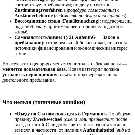
соответствует требованиям; по делу возможно
Zustimmungsverfahren
(
процедура согласования
) с
Ausländerbehörde
(
ведомство по делам иностранцев
).
Воссоединение семьи (Familiennachzug):
подтверждены
родство/брак; у принимающей стороны есть доход и
жильё.
Самозанятость/бизнес (§ 21 AufenthG — Закон о
пребывании):
готов реальный бизнес-план, показаны
источники финансирования и экономический интерес
земли.
Во всех этих сценариях меняется не только «буква» визы —
меняется доказательная база
. Новая категория должна
устранять первопричину отказа
и подтверждать цель
длительного пребывания.
Что нельзя (типичные ошибки)
«Въеду по C и поменяю цель в Германии».
По общему
правилу
Zweckwechsel
(
смена цели пребывания
) после
въезда с визой
C
не допускается; исключения узкие и
зависят, в частности, от наличия
Aufenthaltstitel
(
вид на