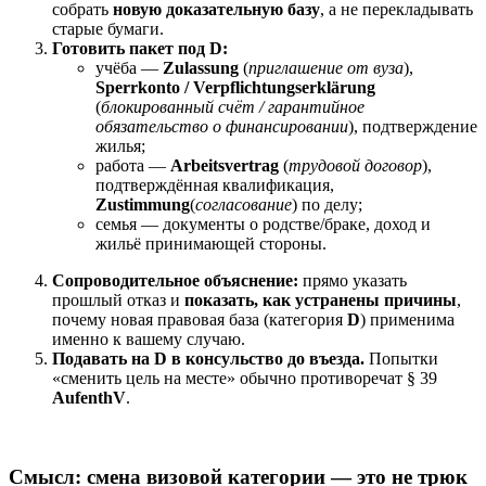
собрать
новую доказательную базу
, а не перекладывать
старые бумаги.
Готовить пакет под D:
учёба —
Zulassung
(
приглашение от вуза
),
Sperrkonto / Verpflichtungserklärung
(
блокированный счёт / гарантийное
обязательство о финансировании
), подтверждение
жилья;
работа —
Arbeitsvertrag
(
трудовой договор
),
подтверждённая квалификация,
Zustimmung
(
согласование
) по делу;
семья — документы о родстве/браке, доход и
жильё принимающей стороны.
Сопроводительное объяснение:
прямо указать
прошлый отказ и
показать, как устранены причины
,
почему новая правовая база (категория
D
) применима
именно к вашему случаю.
Подавать на D в консульство до въезда.
Попытки
«сменить цель на месте» обычно противоречат § 39
AufenthV
.
Смысл: смена визовой категории — это не трюк