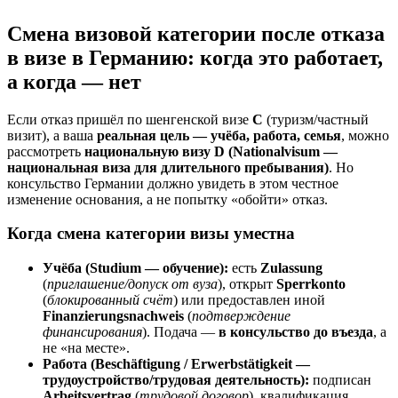
Смена визовой категории после отказа
в визе в Германию: когда это работает,
а когда — нет
Если отказ пришёл по шенгенской визе
C
(туризм/частный
визит), а ваша
реальная цель — учёба, работа, семья
, можно
рассмотреть
национальную визу D (Nationalvisum —
национальная виза для длительного пребывания)
. Но
консульство Германии должно увидеть в этом честное
изменение основания, а не попытку «обойти» отказ.
Когда смена категории визы уместна
Учёба (Studium — обучение):
есть
Zulassung
(
приглашение/допуск от вуза
), открыт
Sperrkonto
(
блокированный счёт
) или предоставлен иной
Finanzierungsnachweis
(
подтверждение
финансирования
). Подача —
в консульство до въезда
, а
не «на месте».
Работа (Beschäftigung / Erwerbstätigkeit —
трудоустройство/трудовая деятельность):
подписан
Arbeitsvertrag
(
трудовой договор
), квалификация