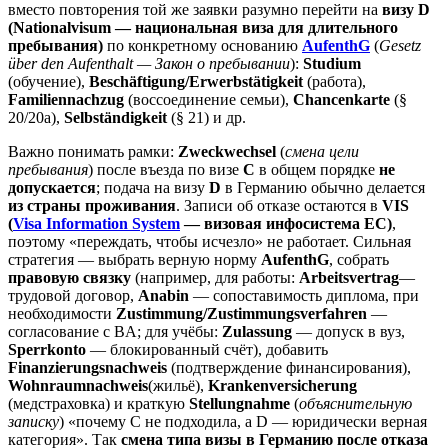
вместо повторения той же заявки разумно перейти на
визу D
(Nationalvisum — национальная виза для длительного
пребывания)
по конкретному основанию
AufenthG
(
Gesetz
über den Aufenthalt — Закон о пребывании
):
Studium
(обучение),
Beschäftigung/Erwerbstätigkeit
(работа),
Familiennachzug
(воссоединение семьи),
Chancenkarte
(§
20/20a),
Selbständigkeit
(§ 21) и др.
Важно понимать рамки:
Zweckwechsel
(
смена цели
пребывания
) после въезда по визе
C
в общем порядке
не
допускается
; подача на визу
D
в Германию обычно делается
из страны проживания
. Записи об отказе остаются в
VIS
(
Visa Information System
— визовая инфосистема ЕС)
,
поэтому «переждать, чтобы исчезло» не работает. Сильная
стратегия — выбрать верную норму
AufenthG
, собрать
правовую связку
(например, для работы:
Arbeitsvertrag
—
трудовой договор,
Anabin
— сопоставимость диплома, при
необходимости
Zustimmung/Zustimmungsverfahren
—
согласование с BA; для учёбы:
Zulassung
— допуск в вуз,
Sperrkonto
— блокированный счёт), добавить
Finanzierungsnachweis
(подтверждение финансирования),
Wohnraumnachweis
(жильё),
Krankenversicherung
(медстраховка) и краткую
Stellungnahme
(
объяснительную
записку
) «почему C не подходила, а D — юридически верная
категория». Так
смена типа визы в Германию после отказа