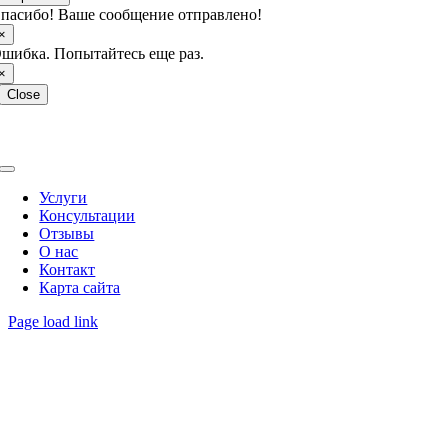
пасибо! Ваше сообщение отправлено!
×
шибка. Попытайтесь еще раз.
×
Close
Copyright © 2026 МКЦ Интерпресс. Работаем с 1993 года.
Toggle
Navigation
Услуги
Консультации
Отзывы
О нас
Контакт
Карта сайта
Page load link
Go
to
Top