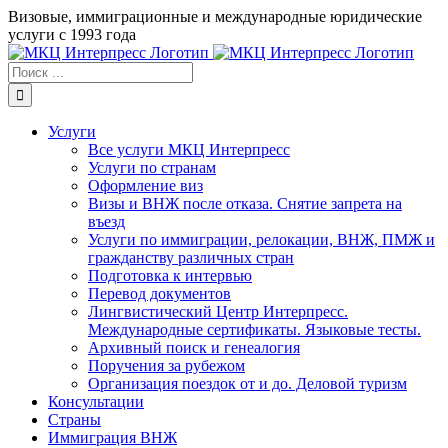
Skip
Визовые, иммиграционные и международные юридические
to
услуги с 1993 года
content
Результат
поиска:
Услуги
Все услуги МКЦ Интерпресс
Услуги по странам
Оформление виз
Визы и ВНЖ после отказа. Снятие запрета на
въезд
Услуги по иммиграции, релокации, ВНЖ, ПМЖ и
гражданству различных стран
Подготовка к интервью
Перевод документов
Лингвистический Центр Интерпресс.
Международные сертификаты. Языковые тесты.
Архивный поиск и генеалогия
Поручения за рубежом
Организация поездок от и до. Деловой туризм
Консультации
Страны
Иммиграция ВНЖ