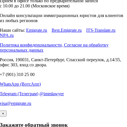
Приём в офисе только по предварительной записи
c 10.00 до 21.00 (Московское время)
Онлайн консультации иммиграционных юристов для клиентов
из любых регионов
Наши сайты:
Emigrate.ru
Best.Emigrate.ru
ITS-Translate.ru
NPA.ru
Политика конфиденциальности, Согласие на обработку
персональных данных
Россия, 190031, Санкт-Петербург, Спасский переулок, д.14/35,
офис 303, вход со двора.
+7 (901) 310 25 00
WhatsApp (ВотсАпп)
Telegram (Телеграм)
@immlawyer
visa@emigrate.ru
×
Закажите обратный звонок