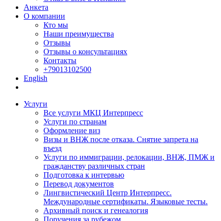
Анкета
О компании
Кто мы
Наши преимущества
Отзывы
Отзывы о консультациях
Контакты
+79013102500
English
Услуги
Все услуги МКЦ Интерпресс
Услуги по странам
Оформление виз
Визы и ВНЖ после отказа. Снятие запрета на
въезд
Услуги по иммиграции, релокации, ВНЖ, ПМЖ и
гражданству различных стран
Подготовка к интервью
Перевод документов
Лингвистический Центр Интерпресс.
Международные сертификаты. Языковые тесты.
Архивный поиск и генеалогия
Поручения за рубежом