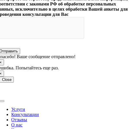
оответствии с законами РФ об обработке персональных
анных, исключительно в целях обработки Вашей анкеты для
роведения консультации для Вас
Отправить
пасибо! Ваше сообщение отправлено!
×
шибка. Попытайтесь еще раз.
×
Close
Copyright © 2026 МКЦ Интерпресс. Работаем с 1993 года.
Toggle
Navigation
Услуги
Консультации
Отзывы
О нас