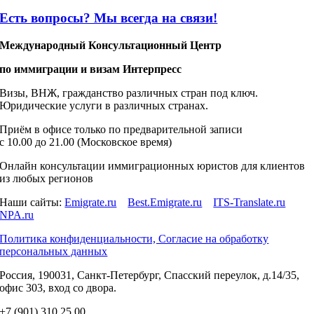
Есть вопросы? Мы всегда на связи!
Международный Консультационный Центр
по иммиграции и визам Интерпресс
Визы, ВНЖ, гражданство различных стран под ключ.
Юридические услуги в различных странах.
Приём в офисе только по предварительной записи
c 10.00 до 21.00 (Московское время)
Онлайн консультации иммиграционных юристов для клиентов
из любых регионов
Наши сайты:
Emigrate.ru
Best.Emigrate.ru
ITS-Translate.ru
NPA.ru
Политика конфиденциальности, Согласие на обработку
персональных данных
Россия, 190031, Санкт-Петербург, Спасский переулок, д.14/35,
офис 303, вход со двора.
+7 (901) 310 25 00