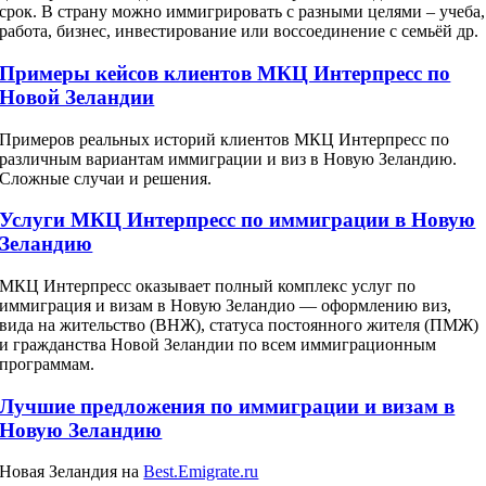
срок. В страну можно иммигрировать с разными целями – учеба,
работа, бизнес, инвестирование или воссоединение с семьёй др.
Примеры кейсов клиентов МКЦ Интерпресс по
Новой Зеландии
Примеров реальных историй клиентов МКЦ Интерпресс по
различным вариантам иммиграции и виз в Новую Зеландию.
Сложные случаи и решения.
Услуги МКЦ Интерпресс по иммиграции в Новую
Зеландию
МКЦ Интерпресс оказывает полный комплекс услуг по
иммиграция и визам в Новую Зеландио — оформлению виз,
вида на жительство (ВНЖ), статуса постоянного жителя (ПМЖ)
и гражданства Новой Зеландии по всем иммиграционным
программам.
Лучшие предложения по иммиграции и визам в
Новую Зеландию
Новая Зеландия на
Best.Emigrate.ru