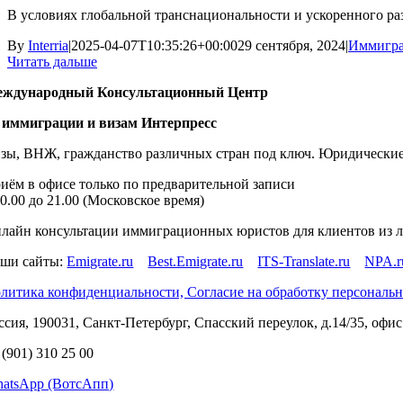
В условиях глобальной транснациональности и ускоренного ра
By
Interria
|
2025-04-07T10:35:26+00:00
29 сентября, 2024
|
Иммигр
Читать дальше
ждународный Консультационный Центр
 иммиграции и визам Интерпресс
зы, ВНЖ, гражданство различных стран под ключ. Юридические 
иём в офисе только по предварительной записи
10.00 до 21.00 (Московское время)
лайн консультации иммиграционных юристов для клиентов из 
ши сайты:
Emigrate.ru
Best.Emigrate.ru
ITS-Translate.ru
NPA.r
литика конфиденциальности, Согласие на обработку персональ
ссия, 190031, Санкт-Петербург, Спасский переулок, д.14/35, офис 
 (901) 310 25 00
atsApp (ВотсАпп)