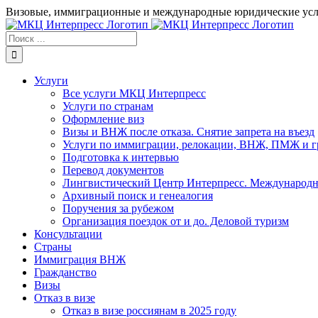
Skip
Визовые, иммиграционные и международные юридические услу
to
content
Результат
поиска:
Услуги
Все услуги МКЦ Интерпресс
Услуги по странам
Оформление виз
Визы и ВНЖ после отказа. Снятие запрета на въезд
Услуги по иммиграции, релокации, ВНЖ, ПМЖ и г
Подготовка к интервью
Перевод документов
Лингвистический Центр Интерпресс. Международн
Архивный поиск и генеалогия
Поручения за рубежом
Организация поездок от и до. Деловой туризм
Консультации
Страны
Иммиграция ВНЖ
Гражданство
Визы
Отказ в визе
Отказ в визе россиянам в 2025 году