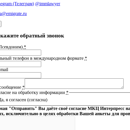
legram (Телеграм)
@immlawyer
sa@emigrate.ru
акажите обратный звонок
Псевдоним)
*
ьный телефон в международном формате
*
mail
сообщение
*
ласие на обработку информации
*
Да, я согласен (согласна)
ая "Отправить" Вы даёте своё согласие МКЦ Интерпресс на 
х, исключительно в целях обработки Вашей анкеты для пров