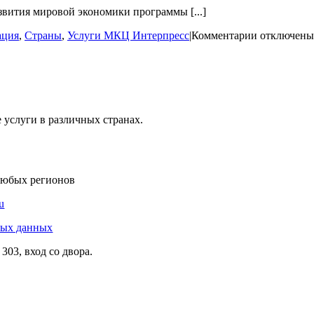
налогами для
звития мировой экономики программы [...]
жизни
и
к
ация
,
Страны
,
Услуги МКЦ Интерпресс
|
Комментарии
отключены
бизнеса
записи
ВНЖ
и
гражданств
за
инвестици
услуги в различных странах.
для
россиян
в
2025
году
любых регионов
u
ных данных
303, вход со двора.