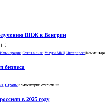
олучению ВНЖ в Венгрии
...]
Иммиграция
,
Отказ в визе
,
Услуги МКЦ Интерпресс
|
Комментар
и бизнеса
к
ия
,
Страны
|
Комментарии
отключены
записи
Страны
с
оссиян в 2025 году
низкими