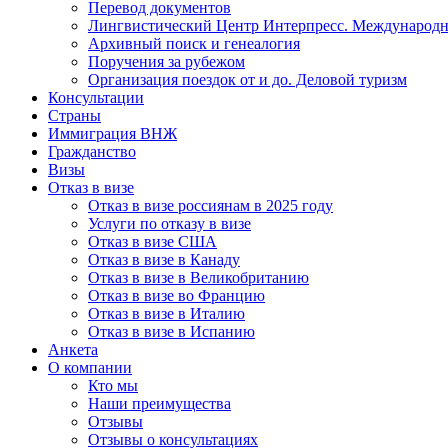
Перевод документов
Лингвистический Центр Интерпресс. Международн
Архивный поиск и генеалогия
Поручения за рубежом
Организация поездок от и до. Деловой туризм
Консультации
Страны
Иммиграция ВНЖ
Гражданство
Визы
Отказ в визе
Отказ в визе россиянам в 2025 году
Услуги по отказу в визе
Отказ в визе США
Отказ в визе в Канаду
Отказ в визе в Великобританию
Отказ в визе во Францию
Отказ в визе в Италию
Отказ в визе в Испанию
Анкета
О компании
Кто мы
Наши преимущества
Отзывы
Отзывы о консультациях