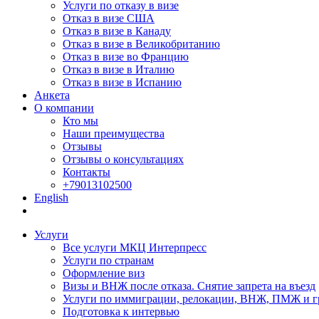
Услуги по отказу в визе
Отказ в визе США
Отказ в визе в Канаду
Отказ в визе в Великобританию
Отказ в визе во Францию
Отказ в визе в Италию
Отказ в визе в Испанию
Анкета
О компании
Кто мы
Наши преимущества
Отзывы
Отзывы о консультациях
Контакты
+79013102500
English
Услуги
Все услуги МКЦ Интерпресс
Услуги по странам
Оформление виз
Визы и ВНЖ после отказа. Снятие запрета на въезд
Услуги по иммиграции, релокации, ВНЖ, ПМЖ и г
Подготовка к интервью